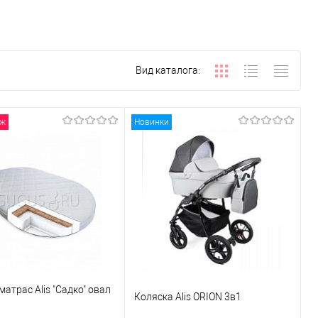
Вид каталога:
аж
Новинки
матрас Alis "Садко" овал
Коляска Alis ORION 3в1