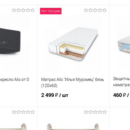
Хит продаж
корзину
В корзину
ик
К сравнению
Купить в 1 клик
К сравнению
Купит
По запросу
В избранное
По запросу
В изб
ЦВЕТ
ЦВЕТ
Защитны
ресло Alis от 0
Матрас Alis "Илья Муромец" бязь
наматра
(120х60)
(60*120)
2 499 ₽
460 ₽
/ шт
/
корзину
В корзину