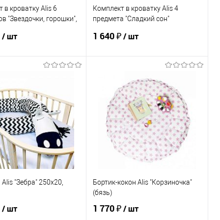
 в кроватку Alis 6
Комплект в кроватку Alis 4
в "Звездочки, горошки",
предмета "Сладкий сон"
 миткаль
(борт+КПБ), бязь
₽
1 640 ₽
/ шт
/ шт
В корзину
В корзину
ь в 1 клик
К сравнению
Купить в 1 клик
К сравнению
ранное
По запросу
В избранное
По запросу
ЦВЕТ
Alis "Зебра" 250х20,
Бортик-кокон Alis "Корзиночка"
(бязь)
₽
1 770 ₽
/ шт
/ шт