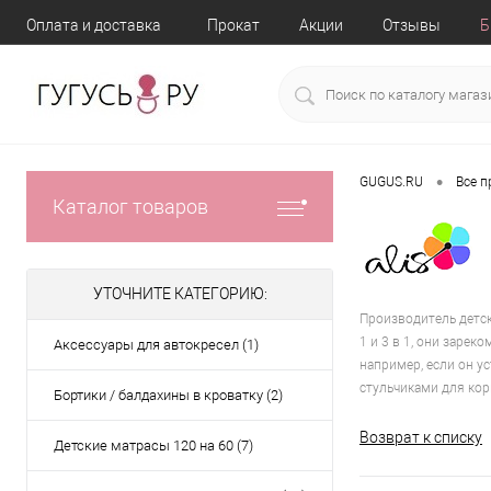
Оплата и доставка
Прокат
Акции
Отзывы
Б
•
GUGUS.RU
Все 
Каталог товаров
УТОЧНИТЕ КАТЕГОРИЮ:
Производитель детск
1 и 3 в 1, они заре
Аксессуары для автокресел (1)
например, если он у
стульчиками для ко
Бортики / балдахины в кроватку (2)
Возврат к списку
Детские матрасы 120 на 60 (7)