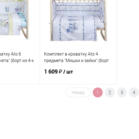
ик
К сравнению
Купить в 1 клик
К сравнению
Купит
По запросу
В избранное
По запросу
В изб
атку Alis 6
Комплект в кроватку Alis 4
ята" (борт из 4-х
предмета "Мишки и зайки" (борт
из 4-х частей)
1 609 ₽
/ шт
Назад
1
2
3
4
корзину
В корзину
ик
К сравнению
Купить в 1 клик
К сравнению
По запросу
В избранное
По запросу
ЦВЕТ