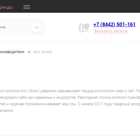
ренды
+7 (8442) 501-161
Заказать звонок
•
производители
Alis (Алис)
их колясок Alis (Элис) уверенно завоевывает сердца российских мам и пап. П
комендовали себя как надежные и не дорогие. Раскладная спинка коляски тран
стал и сидячее положение навевает ему сон. С начала 2017 года товарный ас
рмления.