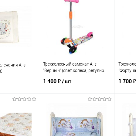
ик
К сравнению
Купить в 1 клик
К сравнению
Купит
По запросу
В избранное
По запросу
В изб
Размер, см
ЦВЕТ
120 х 60
Трехколесный самокат Alis
Трехколе
ленания Alis
"Верный" (свет.колеса, регулир.
"Фортуна
20
ручка)
регулир.
1 400 ₽
1 700 
/ шт
корзину
В корзину
ик
К сравнению
Купить в 1 клик
К сравнению
Купит
По запросу
В избранное
По запросу
В изб