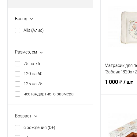
Купить в 1 кл
Бренд
В избранное
Alis (Алис)
ЦВЕТ
Размер, см
75 на 75
Матрасик для пе
"Забава" 820х7
120 на 60
1 000 ₽
/ шт
125 на 75
нестандартного размера
В 
Возраст
Купить в 1 кл
с рождения (0+)
В избранное