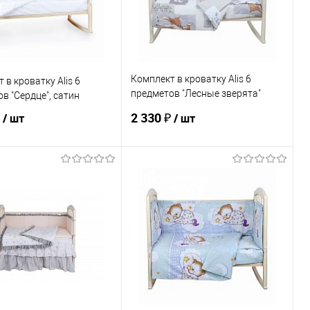
ЦВЕТ
Комплект в кроватку Alis 6
 в кроватку Alis 6
предметов "Лесные зверята"
в "Сердце", сатин
(борт из 4-х частей), бязь
₽
2 330 ₽
/ шт
/ шт
В корзину
В корзину
ь в 1 клик
К сравнению
Купить в 1 клик
К сравнению
ранное
По запросу
В избранное
По запросу
ЦВЕТ