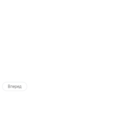
ь в 1 клик
К сравнению
Купить в 1 клик
К сравнению
ранное
По запросу
В избранное
По запросу
Вперед