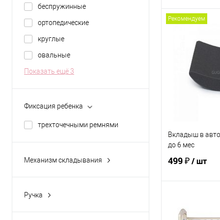
беспружинные
Рекомендуем
ортопедические
В 
круглые
Купить в 1 кл
овальные
В избранное
Показать ещё 3
ЦВЕТ
Фиксация ребенка
трехточечными ремнями
Вкладыш в авток
до 6 мес
499 ₽
/ шт
Механизм складывания
книжка
Ручка
В 
регулируемая