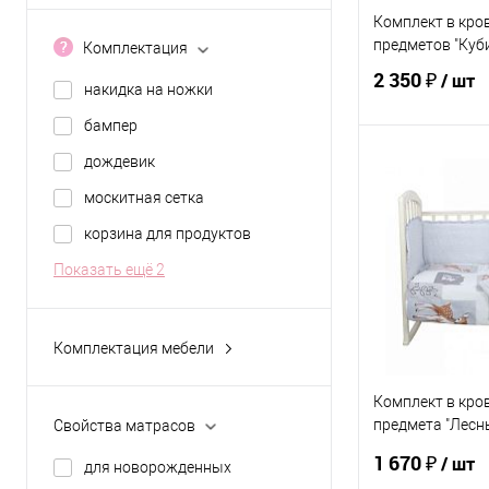
Комплект в кров
предметов "Куб
Комплектация
2 350 ₽
/ шт
накидка на ножки
бампер
дождевик
В 
москитная сетка
Купить в 1 кл
корзина для продуктов
В избранное
Показать ещё 2
ЦВЕТ
Комплектация мебели
колеса для перемещения
Комплект в кров
регулировка по высоте
предмета "Лесн
Свойства матрасов
страховочные ремни
(борт+КПБ), бяз
1 670 ₽
/ шт
для новорожденных