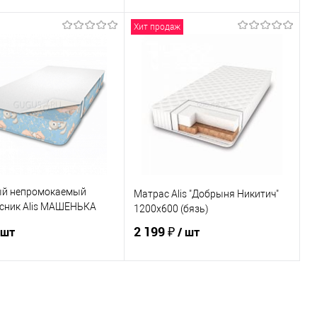
Хит продаж
В корзину
В корзину
ь в 1 клик
К сравнению
Купить в 1 клик
К сравнению
ранное
По запросу
В избранное
По запросу
ЦВЕТ
й непромокаемый
Матрас Alis "Добрыня Никитич"
сник Alis МАШЕНЬКА
1200х600 (бязь)
2 199 ₽
 шт
/ шт
В корзину
В корзину