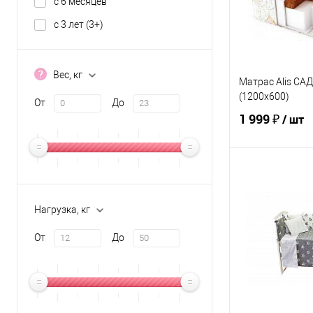
с 6 месяцев
ЦВЕТ
с 3 лет (3+)
Вес, кг
Матрас Alis СА
(1200х600)
От
До
1 999 ₽
/ шт
В 
Нагрузка, кг
Купить в 1 кл
В избранное
От
До
ЦВЕТ