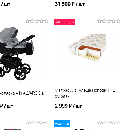
₽
31 599 ₽
/ шт
/ шт
Хит продаж
В корзину
В корзину
ь в 1 клик
К сравнению
Купить в 1 клик
К сравнению
ранное
По запросу
В избранное
По запросу
ЦВЕТ
Матрас Alis "Алеша Попович" 12
коляска Alis ALVARO 2 в 1
см бязь
 ₽
2 999 ₽
/ шт
/ шт
Новинки
В корзину
В корзину