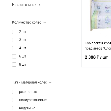
Купить в 1 кл
Наклон спинки
нерегулируемый
В избранное
регулируемый
ЦВЕТ
Количество колес
2 шт
3 шт
Комплект в кров
4 шт
предметов "Слон
частей), поплин
2 388 ₽
6 шт
/ шт
8 шт
В 
Тип и материал колес
Купить в 1 кл
резиновые
В избранное
полиуретановые
надувные