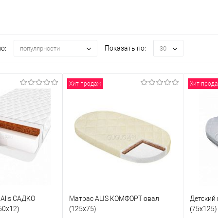
о:
Показать по:
популярности
30
Хит продаж
Хит прод
 Alis САДКО
Матрас ALIS КОМФОРТ овал
Детский 
60х12)
(125х75)
(75х125)