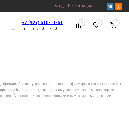
Вход
Регистрация
+7 (927) 510-11-61
0
0
0
пн. - пт. 9:00 - 17:00
од брендом Alis выпускаются коляски трансформеры, а так же коляски 2 в
сформера Alis позволяет даже взрослому малышу поспать с комфортом -
сортимент Alis пополнился качественными и симпатичными детскими