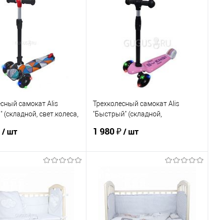
ь в 1 клик
К сравнению
Купить в 1 клик
К сравнению
ранное
По запросу
В избранное
По запросу
ЦВЕТ
сный самокат Alis
Трехколесный самокат Alis
" (складной, свет.колеса,
"Быстрый" (складной,
 ручка)
свет.колеса, регулир. ручка)
₽
1 980 ₽
/ шт
/ шт
В корзину
В корзину
ь в 1 клик
К сравнению
Купить в 1 клик
К сравнению
ранное
По запросу
В избранное
По запросу