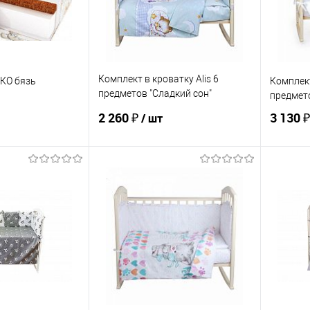
ЦВЕТ
ЦВЕТ
Комплект в кроватку Alis 6
ДКО бязь
Комплект
предметов "Сладкий сон"
предмето
(борт+КПБ), бязь
2 260 ₽
3 130 
/ шт
корзину
В корзину
ик
К сравнению
Купить в 1 клик
К сравнению
Купит
По запросу
В избранное
По запросу
В изб
ЦВЕТ
ЦВЕТ