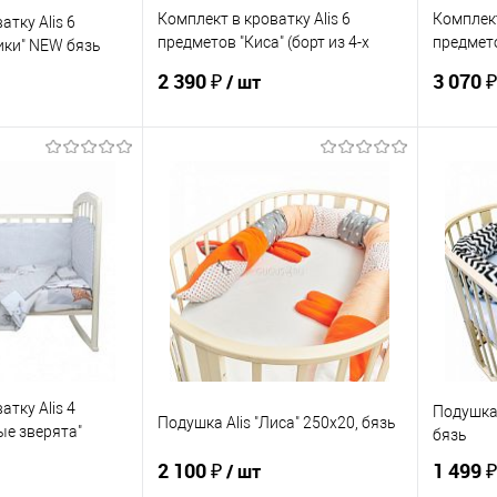
Комплект в кроватку Alis 6
Комплект
атку Alis 6
предметов "Киса" (борт из 4-х
предмето
ики" NEW бязь
частей), поплин
поплин,
2 390 ₽
3 070 
/ шт
корзину
В корзину
ик
К сравнению
Купить в 1 клик
К сравнению
Купит
По запросу
В избранное
По запросу
В изб
ЦВЕТ
ЦВЕТ
атку Alis 4
Подушка 
Подушка Alis "Лиса" 250х20, бязь
ые зверята"
бязь
ь
2 100 ₽
1 499 
/ шт