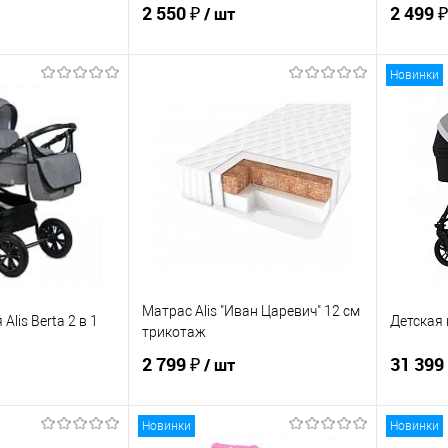
2 550 ₽
2 499 
/ шт
Новинки
корзину
В корзину
ик
К сравнению
Купить в 1 клик
К сравнению
Купит
По запросу
В избранное
По запросу
В изб
Матрас Alis "Иван Царевич" 12 см
Alis Berta 2 в 1
Детская 
трикотаж
2 799 ₽
31 399
/ шт
Новинки
Новинки
корзину
В корзину