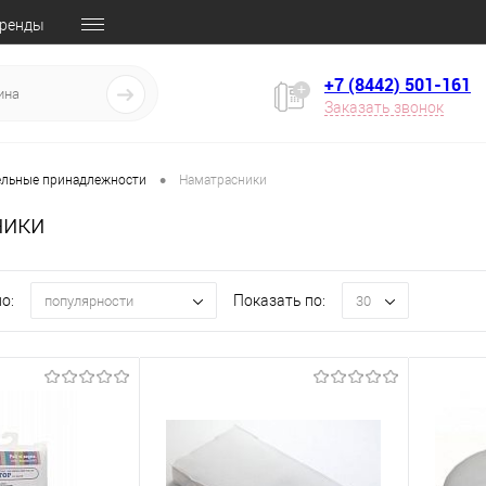
ренды
+7 (8442) 501-161
Заказать звонок
•
ельные принадлежности
Наматрасники
ники
о:
Показать по:
популярности
30