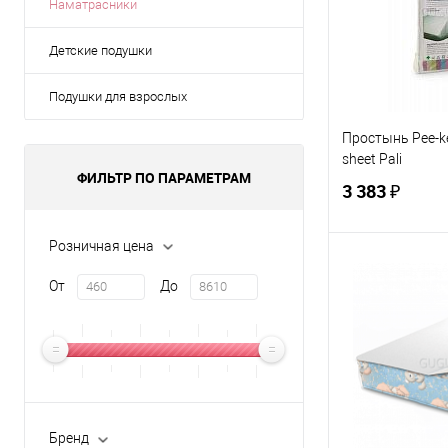
Наматрасники
Детские подушки
Подушки для взрослых
Простынь Pee-ke
sheet Pali
ФИЛЬТР ПО ПАРАМЕТРАМ
3 383 ₽
Розничная цена
В 
От
До
Купить в 1 кл
В избранное
ЦВЕТ
Бренд