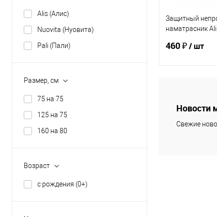
Alis (Алис)
Защитный неп
наматрасник A
Nuovita (Нуовита)
(60*120)
460 ₽
/ шт
Pali (Пали)
Размер, см
В 
75 на 75
Новости 
Купить в 1 кл
125 на 75
Свежие ново
В избранное
160 на 80
Возраст
с рождения (0+)