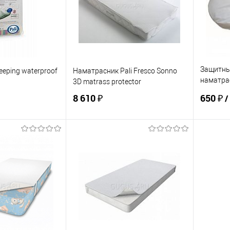
Защитны
eping waterproof
Наматрасник Pali Fresco Sonno
наматра
3D matrass protector
овал
8 610 ₽
650 ₽
/
корзину
В корзину
ик
К сравнению
Купить в 1 клик
К сравнению
Купит
По запросу
В избранное
По запросу
В изб
ЦВЕТ