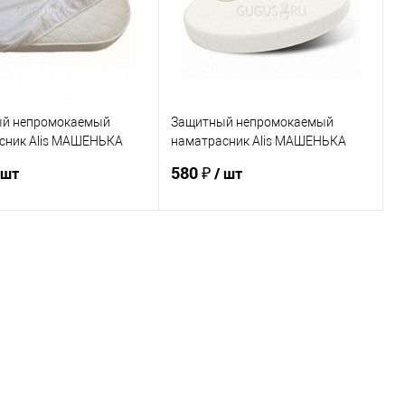
й непромокаемый
Защитный непромокаемый
сник Alis МАШЕНЬКА
наматрасник Alis МАШЕНЬКА
круг
580 ₽
 шт
/ шт
В корзину
В корзину
ь в 1 клик
К сравнению
Купить в 1 клик
К сравнению
ранное
По запросу
В избранное
По запросу