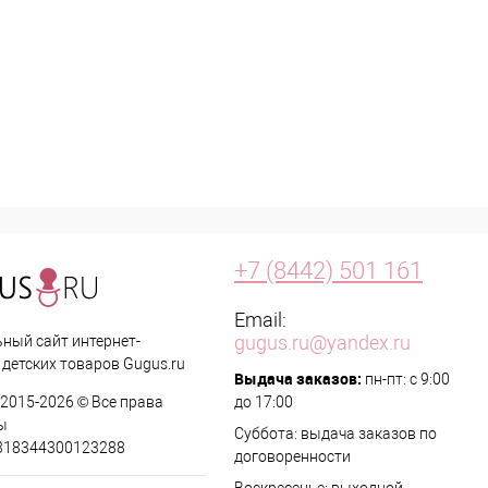
+7 (8442) 501 161
Email:
gugus.ru@yandex.ru
ный сайт интернет-
детских товаров Gugus.ru
Выдача заказов:
пн-пт: с 9:00
 2015-2026 © Все права
до 17:00
ы
Суббота: выдача заказов по
318344300123288
договоренности