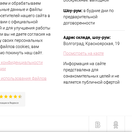
Воскресенье: выходной
аем и обрабатываем
ьные данные и файлы
Шоу-рум:
в будние дни по
осетителей нашего сайта в
предварительной
твии с официальной
договоренности
й и для улучшения работы
ли вы не даете согласия на
Адрес склада, шоу-рум:
у своих персональных
Волгоград, Красноярская, 19
файлов cookies, вам
мо покинуть наш сайт.
Посмотреть на карте
 конфиденциальности
Информация на сайте
ции
представлена для
ознакомительных целей и не
 использования файлов
является публичной офертой