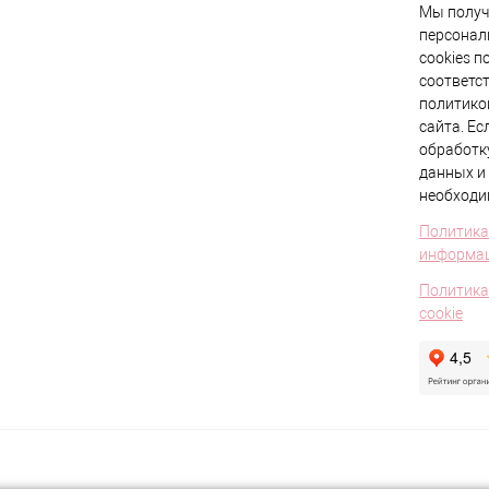
Мы получ
персонал
cookies п
соответс
политико
сайта. Ес
обработк
данных и 
необходи
Политика
информа
Политика
cookie