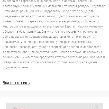
Лионело это торговая марка, созданная с любовью и заботой о
благополучии самых маленьких малышей. Это часть Брендлайн Группа со
штаб-квартирой в Польше и Нидерландах. Lionelo этот бренд для
младенцев и детей, которая производит детские коляски, автокресла,
манежи, рюкзаки- переноски, стульчики для кормления, колыбельки и
многое другое, и продается во всех странах Европы. Миссия компании-
обеспечить безопасные, удобные и стильные товары. На протяжении
всего процесса, от производства до доставки конечного продукта к
клиентам, компания придерживается универсальных семейных
ценностей - безопасность, уход и развитие. Эти основные добродетели
являются основой нашей деятельности. Наше предложение состоит из
семи основных категорий продуктов, которые постоянно расширяются и
совершенствуются, чтобы удовлетворить самые высокие ожидания
родителей и детей.
Возврат к списку