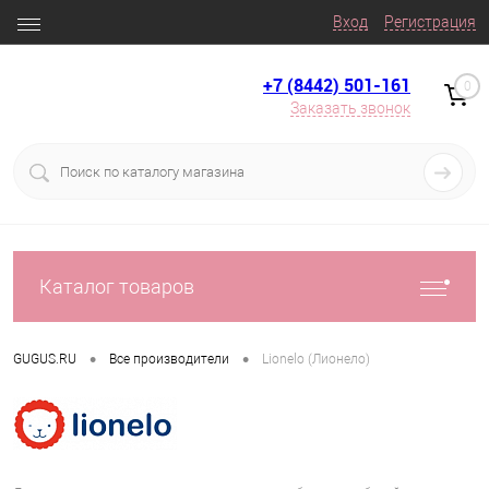
Вход
Регистрация
+7 (8442) 501-161
0
Заказать звонок
Каталог товаров
•
•
GUGUS.RU
Все производители
Lionelo (Лионело)