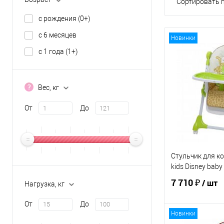
Сортировать п
с рождения (0+)
с 6 месяцев
Новинки
с 1 года (1+)
Вес, кг
От
До
Стульчик для ко
kids Disney bab
7 710 ₽
/ шт
Нагрузка, кг
От
До
Новинки