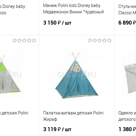
Манеж Polini kids Disney baby
s Disney baby
Стульчик
Медвежонок Винни "Чудесный
ssic
Classic 
день"
3 150 ₽
6 890 
/ шт
корзину
В корзину
ик
К сравнению
Купить в 1 клик
К сравнению
Купит
По запросу
В избранное
По запросу
В изб
ЦВЕТ
ЦВЕТ
детская Polini
Палатка-вигвам детская Polini
Одеяло 
Жираф
детского
3 119 ₽
1 380 
/ шт