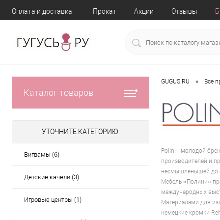
Оплата и доставка
Прокат
Акции
Отзывы
Б
•
GUGUS.RU
Все 
Каталог товаров
УТОЧНИТЕ КАТЕГОРИЮ:
Polini– молодой бре
Вигвамы (6)
производителей и пр
несмышленышей до 
Детские качели (3)
Мебель «Полини» пр
международных выста
Игровые центры (1)
Материалами для изг
немецкие кромки Reh