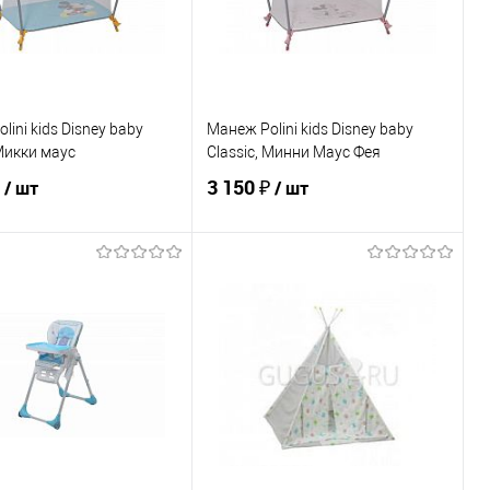
ЦВЕТ
lini kids Disney baby
Манеж Polini kids Disney baby
 Микки маус
Classic, Минни Маус Фея
₽
3 150 ₽
/ шт
/ шт
В корзину
В корзину
ь в 1 клик
К сравнению
Купить в 1 клик
К сравнению
ранное
По запросу
В избранное
По запросу
ЦВЕТ