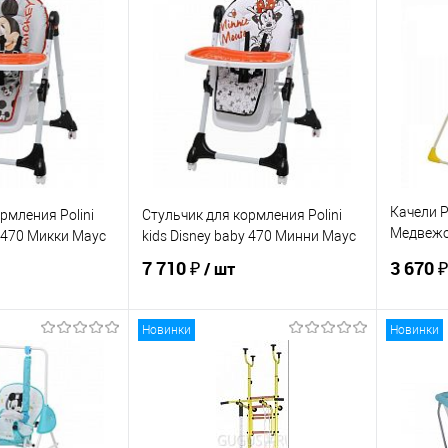
корзину
В корзину
ик
К сравнению
Купить в 1 клик
К сравнению
Купит
По запросу
В избранное
По запросу
В изб
ЦВЕТ
ЦВЕТ
Качели Po
рмления Polini
Стульчик для кормления Polini
Медвежон
y 470 Микки Маус
kids Disney baby 470 Минни Маус
с вышив
7 710 ₽
3 670 
/ шт
Новинки
Новинки
корзину
В корзину
ик
К сравнению
Купить в 1 клик
К сравнению
Купит
По запросу
В избранное
По запросу
В изб