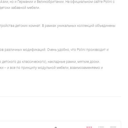
зии, но и Германии и Великобритании. На официальном сайте Polini с
детски забавной мебели.
тройства детских комнат. В рамках уникальных коллекций объединены
в различных модификаций. Очень удобно, что Polini производит и
детского до классического), накладные рамки, мягкие доски.
ажи – и все по принципу модульной мебели, взаимозаменяемо и