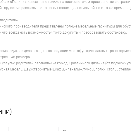
бель «Полини» известна не только на постсоветском пространстве и странах А
 гордостью рассказывает о новых коллекциях стильной, но в то же время по-
зводитель?
ийского производителя представлены полные мебельные гарнитуры для обус
к что всегда есть возможность что-то докупить и преобразовать обстановку.
Производитель делает акцент на создание многофункциональных трансформеро
трасы «в размер».
 К услугам родителей пеленальные комоды различного дизайна (от подчеркнуто 
усная мебель. Двухстворчатые шкафы, «пеналы», тумбы, полки, столы, стелл
ини)