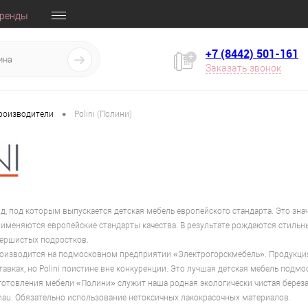
ренды
+7 (8442) 501-161
Заказать звонок
•
производители
Polini (Полини)
нд, под которым выпускается детская мебель европейского стандарта. Это зна
именяются европейские стандарты качества. В результате рождаются стильны
ершистых подростков.
оизводится на подмосковном предприятии «Электрогорскмебель». Продукция
вках, но Polini поистине вне конкуренции. Это лучшая детская мебель подм
отовления мебели «Полини» служит наша родная экологически чистая береза,
au. Обязательно использование нетоксичных лакокрасочных материалов.