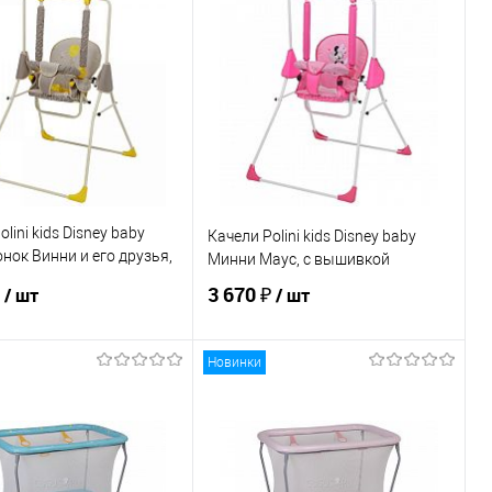
В корзину
В корзину
ь в 1 клик
К сравнению
Купить в 1 клик
К сравнению
ранное
По запросу
В избранное
По запросу
ЦВЕТ
lini kids Disney baby
Качели Polini kids Disney baby
ок Винни и его друзья,
Минни Маус, с вышивкой
кой
₽
3 670 ₽
/ шт
/ шт
Новинки
В корзину
В корзину
ь в 1 клик
К сравнению
Купить в 1 клик
К сравнению
ранное
По запросу
В избранное
По запросу