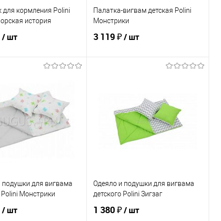
 для кормления Polini
Палатка-вигвам детская Polini
Морская история
Монстрики
₽
3 119 ₽
/ шт
/ шт
В корзину
В корзину
ь в 1 клик
К сравнению
Купить в 1 клик
К сравнению
ранное
По запросу
В избранное
По запросу
ЦВЕТ
и подушки для вигвама
Одеяло и подушки для вигвама
 Polini Монстрики
детского Polini Зигзаг
₽
1 380 ₽
/ шт
/ шт