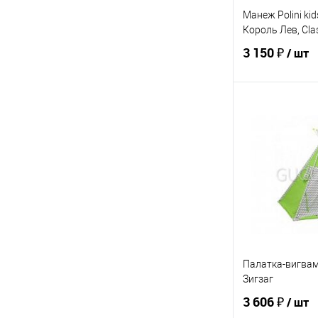
Манеж Polini kid
Король Лев, Cla
3 150 ₽
/ шт
В 
Купить в 1 кл
В избранное
ЦВЕТ
Палатка-вигвам 
Зигзаг
3 606 ₽
/ шт