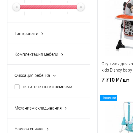
В 
Купить в 1 кл
В избранное
Тип кровати
ЦВЕТ
кровать-диванчик
Комплектация мебели
колеса для перемещения
Стульчик для ко
kids Disney bab
регулировка по высоте
Фиксация ребенка
7 710 ₽
/ шт
страховочные ремни
пятиточечными ремнями
шкаф
Новинки
В 
Механизм складывания
книжка
Купить в 1 кл
Наклон спинки
В избранное