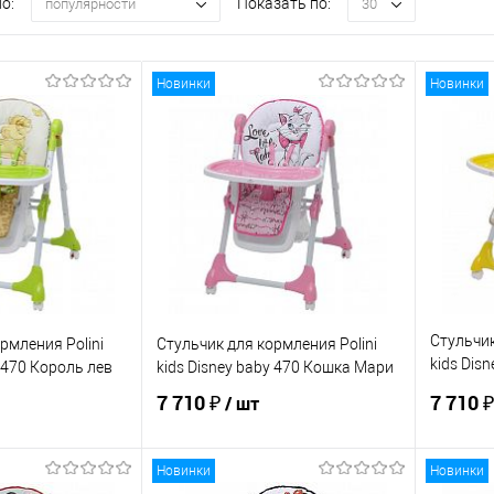
о:
Показать по:
популярности
30
Новинки
Новинки
Стульчик
рмления Polini
Стульчик для кормления Polini
kids Dis
y 470 Король лев
kids Disney baby 470 Кошка Мари
Винни "
7 710 ₽
7 710 
/ шт
Новинки
Новинки