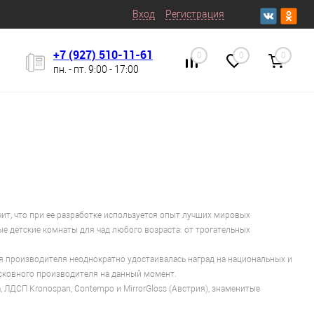
Вход
Регистрация
+7 (927) 510-11-61
0
0
0
пн. - пт. 9:00 - 17:00
чит, что при ее разработке используется опыт лучших мировых
е детские комнаты для чад любого возраста: от трогательных
 производителя неоднократно удостаивалась наград на национальных и
осковного производителя на данный момент.
 ЛДСП Kronospan, Contempo и MirrorGloss (Австрия), знаменитые