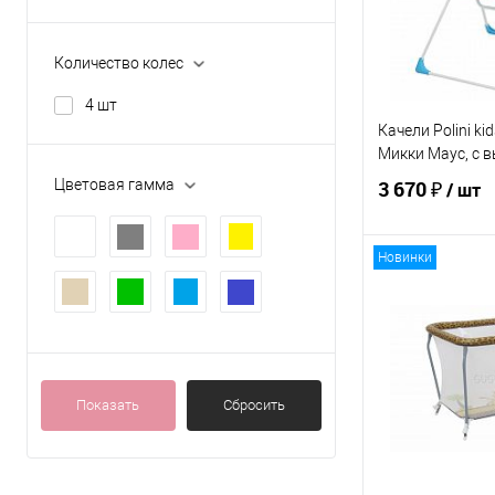
регулируемый
ЦВЕТ
Количество колес
4 шт
Качели Polini ki
Микки Маус, с 
Цветовая гамма
3 670 ₽
/ шт
Новинки
В 
Купить в 1 кл
В избранное
Показать
Сбросить
ЦВЕТ