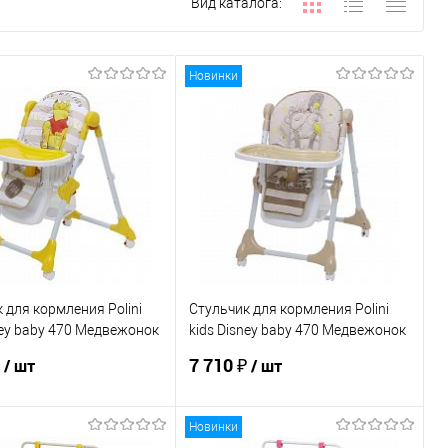
Вид каталога:
Новинки
 для кормления Polini
Стульчик для кормления Polini
ney baby 470 Медвежонок
kids Disney baby 470 Медвежонок
Чудесный день
Винни и его друзья
₽
7 710 ₽
/ шт
/ шт
Новинки