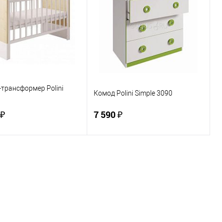
ь в 1 клик
К сравнению
Купить в 1 клик
К сравнению
ранное
По запросу
В избранное
По запросу
ЦВЕТ
трансформер Polini
Комод Polini Simple 3090
 ₽
7 590 ₽
В корзину
В корзину
ь в 1 клик
К сравнению
Купить в 1 клик
К сравнению
ранное
По запросу
В избранное
По запросу
ЦВЕТ