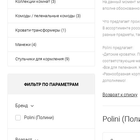
Коллекции комнат (3)
На данный момент ме
вполне обоснованной
Комоды / пеленальные комоды (3)
Что предлагает прои
В ассортименте росс
Кровати-трансформеры (1)
разные предметы, та
Манежи (4)
Polini предлагает:
◦Детские кроватки. 
Стульчики для кормления (9)
соответствующие ма
◦Все для пеленания.
◦Разнообразная корп
дополняемо!
ФИЛЬТР ПО ПАРАМЕТРАМ
Возврат к списку
Бренд
Polini (Пол
Polini (Полини)
Возраст