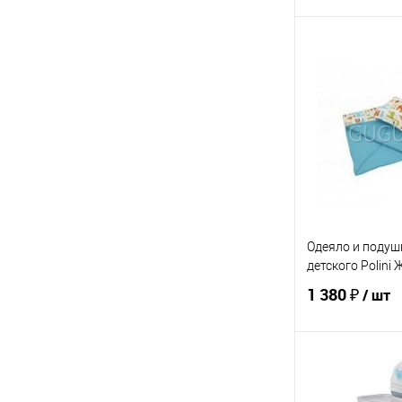
В 
Купить в 1 кл
В избранное
ЦВЕТ
Одеяло и подуш
детского Polini
1 380 ₽
/ шт
В 