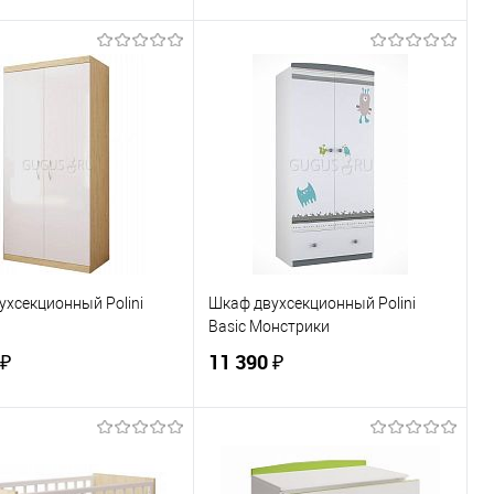
В корзину
В корзину
ь в 1 клик
К сравнению
Купить в 1 клик
К сравнению
ранное
По запросу
В избранное
По запросу
ЦВЕТ
хсекционный Polini
Шкаф двухсекционный Polini
Basic Монстрики
 ₽
11 390 ₽
В корзину
В корзину