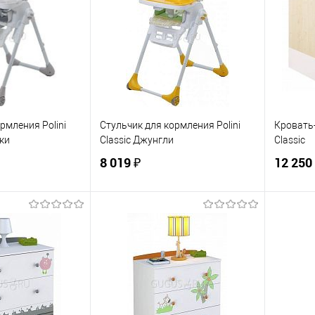
Купить в 1 клик
К сравнению
Купит
ик
К сравнению
В избранное
По запросу
В изб
По запросу
ЦВЕТ
ЦВЕТ
рмления Polini
Стульчик для кормления Polini
Кровать-
ки
Classic Джунгли
Classic
8 019 ₽
12 250
корзину
В корзину
ик
К сравнению
Купить в 1 клик
К сравнению
Купит
По запросу
В избранное
По запросу
В изб
ЦВЕТ
ЦВЕТ