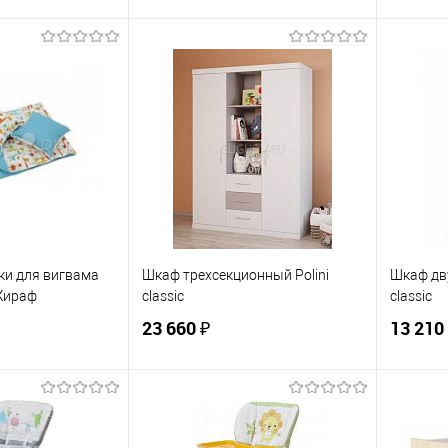
корзину
В корзину
ик
К сравнению
Купить в 1 клик
К сравнению
Купит
По запросу
В избранное
По запросу
В изб
ЦВЕТ
ЦВЕТ
ки для вигвама
Шкаф трехсекционный Polini
Шкаф дву
 Жираф
classic
classic
23 660 ₽
13 210
В корзину
корзину