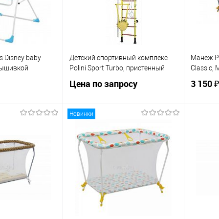
ЦВЕТ
ЦВЕТ
ds Disney baby
Детский спортивный комплекс
Манеж Po
вышивкой
Polini Sport Turbo, пристенный
Classic,
Цена по запросу
3 150 
Новинки
Запросить цену
корзину
Купить в 1 клик
К сравнению
ик
К сравнению
Купит
В избранное
По запросу
По запросу
В изб
ЦВЕТ
ЦВЕТ