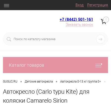
Вход
Регистрация
+7 (8442) 501-161
0
Заказать звонок
Каталог товаров
•
•
•
GUGUS.RU
Детские автокресла
Автокресла 0-13 кг группа 0+
А
Автокресло (Carlo typu Kite) для
коляски Camarelo Sirion