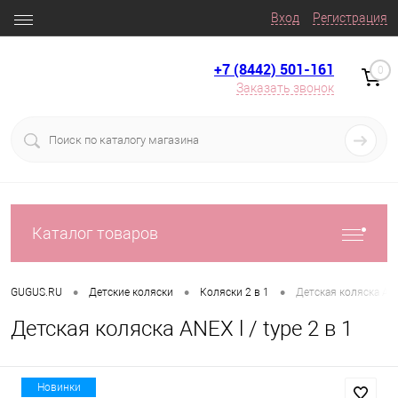
Вход
Регистрация
+7 (8442) 501-161
0
Заказать звонок
Каталог товаров
•
•
•
GUGUS.RU
Детские коляски
Коляски 2 в 1
Детская коляска ANEX
Детская коляска ANEX l / type 2 в 1
Новинки