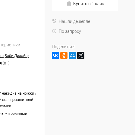
Купить в 1 клик
Нашли дешевле
По запросу
ктеристики
Поделиться
gn (Бэби Дизайн)
 (0+)
/ накидка на ножки /
/ солнцезащитный
 сумка
чными ремнями