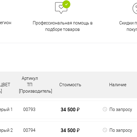
егион
Скидки 
Профессиональная помощь в
поку
подборе товаров
Артикул
ЦВЕТ
ТП
Стоимость
Наличие
]
[Производитель]
34 500 ₽
ерый 1
00793
По запросу
34 500 ₽
ерый 2
00794
По запросу