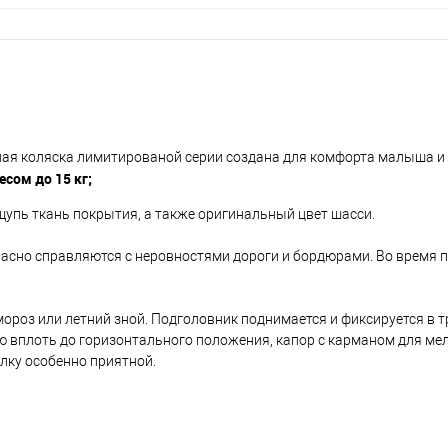
льная коляска лимитированой серии создана для комфорта малыша и
есом до 15 кг;
ощупь ткань покрытия, а также оригинальный цвет шасси.
расно справляются с неровностями дороги и бордюрами. Во время п
ороз или летний зной. Подголовник поднимается и фиксируется в т
 вплоть до горизонтального положения, капор с карманом для мел
лку особенно приятной.