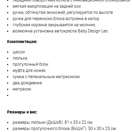
передние поворотные колеса с инновационной блокировкой
мягкая амортизация на задней оси
ручка, обтянутая экокожей, регулируется по высоте
ручка для переноски блока встроена в капор
глубокая корзина закрывается на молнию
возможна установка автокресла Baby Design Leo
Комплектация:
шасси
люлька
прогулочный блок
муфта для ножек
сумка с пеленальным матрасиком
два дождевика
матрасик
Размеры и вес:
размеры люльки (ДхШхВ): 81 х 35 х 22 см
размеры прогулочного блока (ВхШхГ): 50 х 30 х 23 см