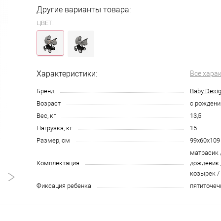
Другие варианты товара:
ЦВЕТ:
Характеристики:
Все хара
Бренд
Baby Desi
Возраст
с рождения
Вес, кг
13,5
Нагрузка, кг
15
Размер, см
99х60х109
матрасик 
Комплектация
дождевик 
козырек /
Фиксация ребенка
пятиточе