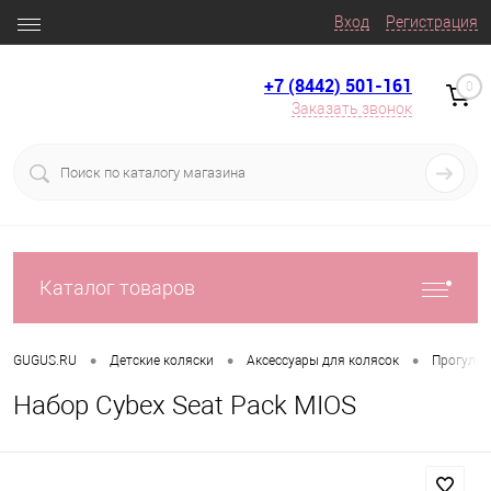
Вход
Регистрация
+7 (8442) 501-161
0
Заказать звонок
Каталог товаров
•
•
•
GUGUS.RU
Детские коляски
Аксессуары для колясок
Прогулоч
Набор Cybex Seat Pack MIOS