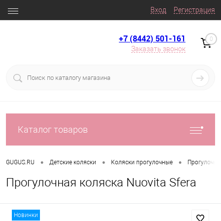
Вход
Регистрация
+7 (8442) 501-161
0
Заказать звонок
Каталог товаров
•
•
•
GUGUS.RU
Детские коляски
Коляски прогулочные
Прогулочны
Прогулочная коляска Nuovita Sfera
Новинки